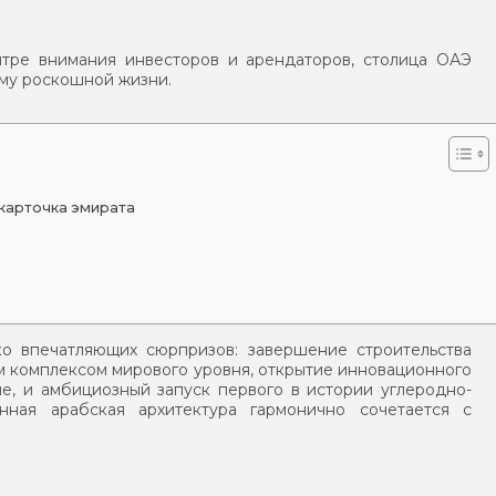
нтре внимания инвесторов и арендаторов, столица ОАЭ
ему роскошной жизни.
 карточка эмирата
ко впечатляющих сюрпризов: завершение строительства
ым комплексом мирового уровня, открытие инновационного
е, и амбициозный запуск первого в истории углеродно-
онная арабская архитектура гармонично сочетается с