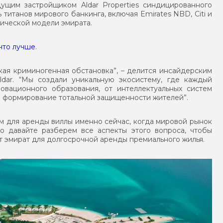
ущим застройщиком Aldar Properties синдицированного
 титанов мирового банкинга, включая Emirates NBD, Citi и
тической модели эмирата.
что лучше
.
кая криминогенная обстановка”, – делится инсайдерским
dar. “Мы создали уникальную экосистему, где каждый
овационного образования, от интеллектуальных систем
а формирование тотальной защищенности жителей”.
ом для аренды виллы именно сейчас, когда мировой рынок
о давайте разберем все аспекты этого вопроса, чтобы
т эмират для долгосрочной аренды премиального жилья.