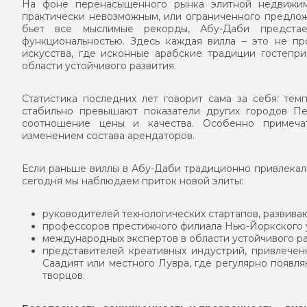
На фоне перенасыщенного рынка элитной недвижим
практически невозможным, или ограниченного предлож
бьет все мыслимые рекорды, Абу-Даби предста
функциональностью. Здесь каждая вилла – это не пр
искусства, где исконные арабские традиции гостеп
области устойчивого развития.
Статистика последних лет говорит сама за себя: те
стабильно превышают показатели других городов Пе
соотношение цены и качества. Особенно примечат
изменением состава арендаторов.
Если раньше виллы в Абу-Даби традиционно привлекал
сегодня мы наблюдаем приток новой элиты:
руководителей технологических стартапов, развива
профессоров престижного филиала Нью-Йоркского 
международных экспертов в области устойчивого ра
представителей креативных индустрий, привлечен
Саадият или местного Лувра, где регулярно появл
творцов.