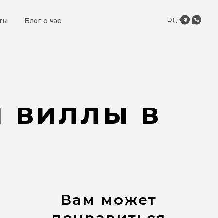
ты
Блог о чае
RU
 виллы в
Вам может
понравиться