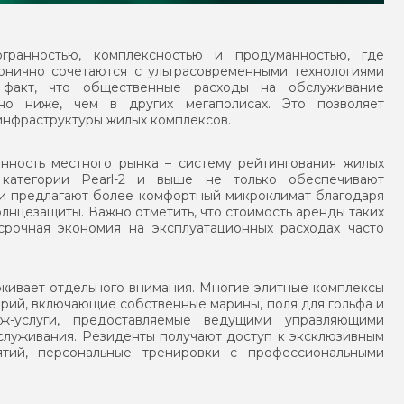
гранностью, комплексностью и продуманностью, где
онично сочетаются с ультрасовременными технологиями
 факт, что общественные расходы на обслуживание
но ниже, чем в других мегаполисах. Это позволяет
инфраструктуры жилых комплексов.
нность местного рынка – систему рейтингования жилых
 категории Pearl-2 и выше не только обеспечивают
 и предлагают более комфортный микроклимат благодаря
лнцезащиты. Важно отметить, что стоимость аренды таких
срочная экономия на эксплуатационных расходах часто
живает отдельного внимания. Многие элитные комплексы
рий, включающие собственные марины, поля для гольфа и
ж-услуги, предоставляемые ведущими управляющими
бслуживания. Резиденты получают доступ к эксклюзивным
иятий, персональные тренировки с профессиональными