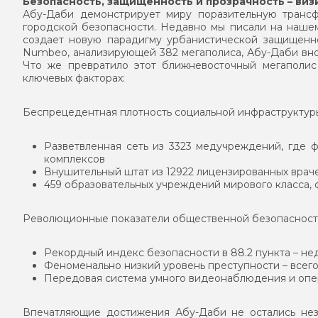
Безопасность, защищенность и прозрачность – виз
Абу-Даби демонстрирует миру поразительную трансф
городской безопасности. Недавно мы писали на нашем
создает новую парадигму урбанистической защищенн
Numbeo, анализирующей 382 мегаполиса, Абу-Даби вно
Что же превратило этот ближневосточный мегаполис
ключевых факторах:
Беспрецедентная плотность социальной инфраструктур
Разветвленная сеть из 3323 медучреждений, где 
комплексов
Внушительный штат из 12922 лицензированных врач
459 образовательных учреждений мирового класса,
Революционные показатели общественной безопаснос
Рекордный индекс безопасности в 88.2 пункта – н
Феноменально низкий уровень преступности – всего 
Передовая система умного видеонаблюдения и опе
Впечатляющие достижения Абу-Даби не остались не