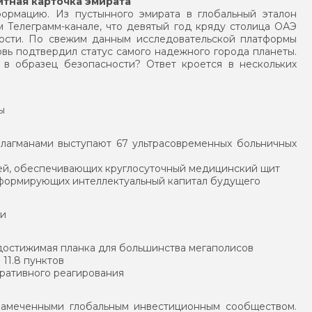
итная карточка эмирата
ормацию. Из пустынного эмирата в глобальный эталон
 Телеграмм-канале, что девятый год кряду столица ОАЭ
ости. По свежим данным исследовательской платформы
вь подтвердил статус самого надежного города планеты.
 в образец безопасности? Ответ кроется в нескольких
ы
флагманами выступают 67 ультрасовременных больничных
ей, обеспечивающих круглосуточный медицинский щит
 формирующих интеллектуальный капитал будущего
ти
едостижимая планка для большинства мегаполисов
11.8 пунктов
ративного реагирования
замеченными глобальным инвестиционным сообществом.