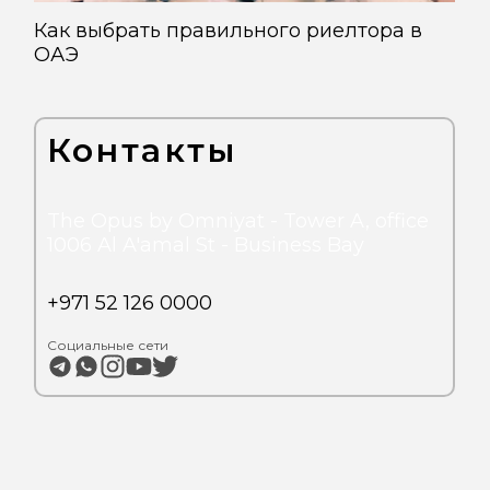
Как выбрать правильного риелтора в
ОАЭ
Контакты
The Opus by Omniyat - Tower A, office
1006 Al A'amal St - Business Bay
+971 52 126 0000
Социальные сети