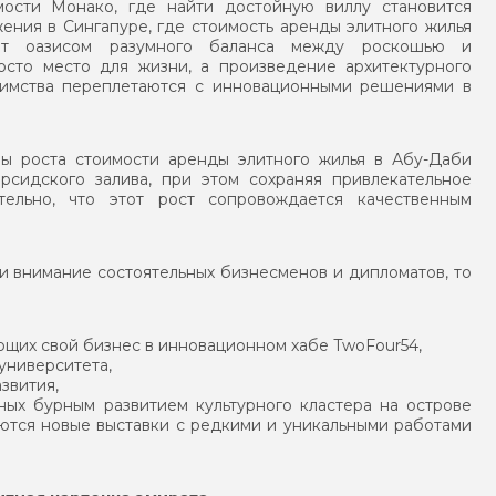
ости Монако, где найти достойную виллу становится
ения в Сингапуре, где стоимость аренды элитного жилья
ет оазисом разумного баланса между роскошью и
осто место для жизни, а произведение архитектурного
риимства переплетаются с инновационными решениями в
мпы роста стоимости аренды элитного жилья в Абу-Даби
рсидского залива, при этом сохраняя привлекательное
ельно, что этот рост сопровождается качественным
и внимание состоятельных бизнесменов и дипломатов, то
ющих свой бизнес в инновационном хабе TwoFour54,
университета,
звития,
ных бурным развитием культурного кластера на острове
яются новые выставки с редкими и уникальными работами