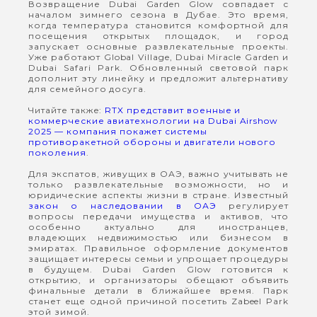
Возвращение Dubai Garden Glow совпадает с
началом зимнего сезона в Дубае. Это время,
когда температура становится комфортной для
посещения открытых площадок, и город
запускает основные развлекательные проекты.
Уже работают Global Village, Dubai Miracle Garden и
Dubai Safari Park. Обновленный световой парк
дополнит эту линейку и предложит альтернативу
для семейного досуга.
Читайте также:
RTX представит военные и
коммерческие авиатехнологии на Dubai Airshow
2025 — компания покажет системы
противоракетной обороны и двигатели нового
поколения
.
Для экспатов, живущих в ОАЭ, важно учитывать не
только развлекательные возможности, но и
юридические аспекты жизни в стране. Известный
закон о наследовании в ОАЭ
регулирует
вопросы передачи имущества и активов, что
особенно актуально для иностранцев,
владеющих недвижимостью или бизнесом в
эмиратах. Правильное оформление документов
защищает интересы семьи и упрощает процедуры
в будущем. Dubai Garden Glow готовится к
открытию, и организаторы обещают объявить
финальные детали в ближайшее время. Парк
станет еще одной причиной посетить Zabeel Park
этой зимой.