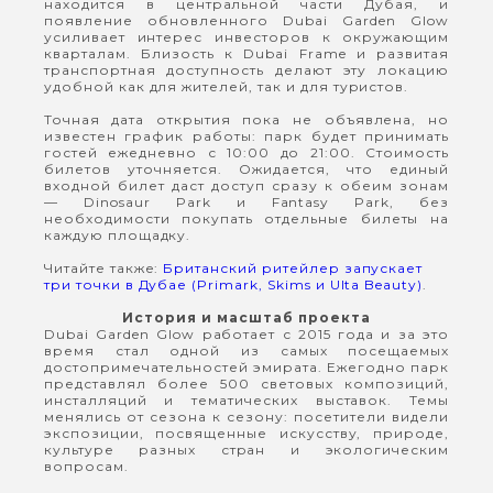
находится в центральной части Дубая, и
появление обновленного Dubai Garden Glow
усиливает интерес инвесторов к окружающим
кварталам. Близость к Dubai Frame и развитая
транспортная доступность делают эту локацию
удобной как для жителей, так и для туристов.
Точная дата открытия пока не объявлена, но
известен график работы: парк будет принимать
гостей ежедневно с 10:00 до 21:00. Стоимость
билетов уточняется. Ожидается, что единый
входной билет даст доступ сразу к обеим зонам
— Dinosaur Park и Fantasy Park, без
необходимости покупать отдельные билеты на
каждую площадку.
Читайте также:
Британский ритейлер запускает
три точки в Дубае (Primark, Skims и Ulta Beauty)
.
История и масштаб проекта
Dubai Garden Glow работает с 2015 года и за это
время стал одной из самых посещаемых
достопримечательностей эмирата. Ежегодно парк
представлял более 500 световых композиций,
инсталляций и тематических выставок. Темы
менялись от сезона к сезону: посетители видели
экспозиции, посвященные искусству, природе,
культуре разных стран и экологическим
вопросам.