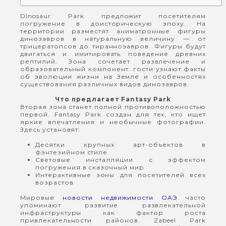
Dinosaur Park предложит посетителям
погружение в доисторическую эпоху. На
территории разместят аниматронные фигуры
динозавров в натуральную величину — от
трицератопсов до тираннозавров. Фигуры будут
двигаться и имитировать поведение древних
рептилий. Зона сочетает развлечение и
образовательный компонент: гости узнают факты
об эволюции жизни на Земле и особенностях
существования различных видов динозавров.
Что предлагает Fantasy Park
Вторая зона станет полной противоположностью
первой. Fantasy Park создан для тех, кто ищет
яркие впечатления и необычные фотографии.
Здесь установят:
Десятки крупных арт-объектов в
фэнтезийном стиле
Световые инсталляции с эффектом
погружения в сказочный мир
Интерактивные зоны для посетителей всех
возрастов
Мировые
новости недвижимости ОАЭ
часто
упоминают развитие развлекательной
инфраструктуры как фактор роста
привлекательности районов. Zabeel Park