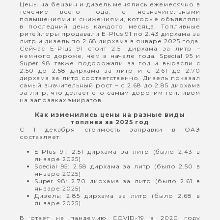
Цены на бензин и дизель менялись ежемесячно в
течение всего года, с незначительными
повышениями и снижениями, которые объявляли
в последний день каждого месяца. Топливные
ритейлеры продавали E-Plus 91 по 2.43 дирхама за
литр и дизель по 2.68 дирхама в январе 2025 года.
Сейчас E-Plus 91 стоит 2.51 дирхама за литр –
немного дороже, чем в начале года. Special 95 и
Super 98 также подорожали за год и вырасли с
2.50 до 2.58 дирхама за литр и с 2.61 до 2.70
дирхама за литр соответственно. Дизель показал
самый значительный рост – с 2.68 до 2.85 дирхама
за литр, что делает его самым дорогим топливом
на заправках эмиратов.
Как изменились цены на разные виды
топлива за 2025 год
С 1 декабря стоимость заправки в ОАЭ
составляет:
E-Plus 91: 2.51 дирхама за литр (было 2.43 в
январе 2025)
Special 95: 2.58 дирхама за литр (было 2.50 в
январе 2025)
Super 98: 2.70 дирхама за литр (было 2.61 в
январе 2025)
Дизель: 2.85 дирхама за литр (было 2.68 в
январе 2025)
В ответ на пандемию COVID-19 в 2020 году