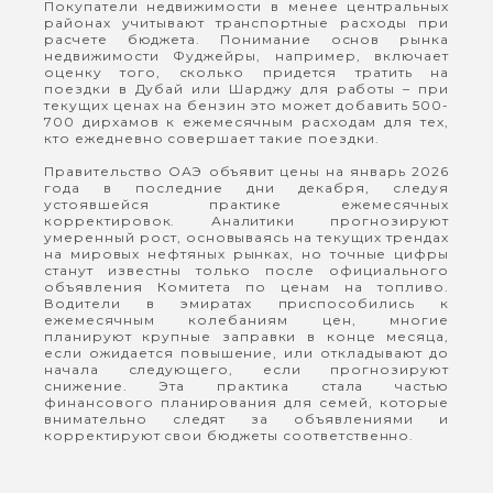
Покупатели недвижимости в менее центральных
районах учитывают транспортные расходы при
расчете бюджета. Понимание основ рынка
недвижимости Фуджейры, например, включает
оценку того, сколько придется тратить на
поездки в Дубай или Шарджу для работы – при
текущих ценах на бензин это может добавить 500-
700 дирхамов к ежемесячным расходам для тех,
кто ежедневно совершает такие поездки.
Правительство ОАЭ объявит цены на январь 2026
года в последние дни декабря, следуя
устоявшейся практике ежемесячных
корректировок. Аналитики прогнозируют
умеренный рост, основываясь на текущих трендах
на мировых нефтяных рынках, но точные цифры
станут известны только после официального
объявления Комитета по ценам на топливо.
Водители в эмиратах приспособились к
ежемесячным колебаниям цен, многие
планируют крупные заправки в конце месяца,
если ожидается повышение, или откладывают до
начала следующего, если прогнозируют
снижение. Эта практика стала частью
финансового планирования для семей, которые
внимательно следят за объявлениями и
корректируют свои бюджеты соответственно.