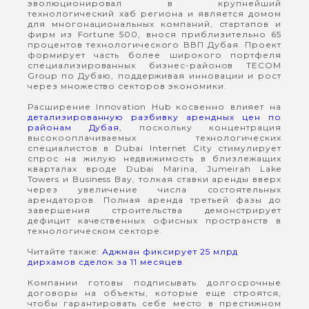
эволюционировал в крупнейший
технологический хаб региона и является домом
для многонациональных компаний, стартапов и
фирм из Fortune 500, внося приблизительно 65
процентов технологического ВВП Дубая. Проект
формирует часть более широкого портфеля
специализированных бизнес-районов TECOM
Group по Дубаю, поддерживая инновации и рост
через множество секторов экономики.
Расширение Innovation Hub косвенно влияет на
детализированную разбивку арендных цен по
районам Дубая
, поскольку концентрация
высокооплачиваемых технологических
специалистов в Dubai Internet City стимулирует
спрос на жилую недвижимость в близлежащих
кварталах вроде Dubai Marina, Jumeirah Lake
Towers и Business Bay, толкая ставки аренды вверх
через увеличение числа состоятельных
арендаторов. Полная аренда третьей фазы до
завершения строительства демонстрирует
дефицит качественных офисных пространств в
технологическом секторе.
Читайте также:
Аджман фиксирует 25 млрд
дирхамов сделок за 11 месяцев
.
Компании готовы подписывать долгосрочные
договоры на объекты, которые еще строятся,
чтобы гарантировать себе место в престижном