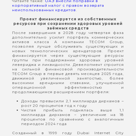
Читайте также:
ОАЭ внесли поправки в
корпоративный налог с правом возврата
неиспользованных кредитов
.
Проект финансируется из собственных
ресурсов при сохранении здоровых уровней
заёмных средств
После завершения в 2028 году четвертая фаза
дополнительно усилит портфель коммерческих
активов класса A компании TECOM Group,
позволяя лучше обслуживать существующих и
новых технологических арендаторов. Проект
финансируется через существующие ресурсы
группы при поддержании здоровых уровней
левериджа и ликвидности. Девелопмент строится
на сильной финансовой производительности
TECOM Group в первые девять месяцев 2025 года,
движимой увеличенной занятостью, более
высокими арендными ставками, улучшенной
операционной эффективностью и
продолжающимся расширением портфеля:
Доходы превысили 2,1 миллиарда дирхамов –
рост 20 процентов год к году
Чистая прибыль поднялась выше 1,1
миллиарда дирхамов – увеличение на 18
процентов по сравнению с аналогичным
периодом 2024 года
Созданный в 1999 году Dubai Internet City