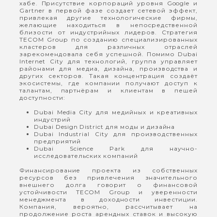
хабе. Присутствие корпораций уровня Google и
Gartner в первой фазе создает сетевой эффект,
привлекая другие технологические фирмы,
желающие находиться в непосредственной
близости от индустрийных лидеров. Стратегия
TECOM Group по созданию специализированных
кластеров для различных отраслей
зарекомендовала себя успешной. Помимо Dubai
Internet City для технологий, группа управляет
районами для медиа, дизайна, производства и
других секторов. Такая концентрация создаёт
экосистемы, где компании получают доступ к
талантам, партнёрам и клиентам в пешей
доступности:
Dubai Media City для медийных и креативных
индустрий
Dubai Design District для моды и дизайна
Dubai Industrial City для производственных
предприятий
Dubai Science Park для научно-
исследовательских компаний
Финансирование проекта из собственных
ресурсов без привлечения значительного
внешнего долга говорит о финансовой
устойчивости TECOM Group и уверенности
менеджмента в доходности инвестиции.
Компания, вероятно, рассчитывает на
продолжение роста арендных ставок и высокую