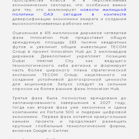
пространства класса A в перспективных
экономических секторах, что особенно важно
для тех, кто анализирует
новости жилищной
политики ОАЭ сегодня в контексте
диверсификации экономики эмирата и создания
высокооплачиваемых рабочих мест.
Оцененная в 615 миллионов дирхамов четвертая
фаза Innovation Hub предоставит общую
арендуемую площадь 263 тысячи квадратных
футов и увеличит общие инвестиции TECOM
Group в проект Innovation Hub до 2 миллиардов
дирхамов. Девелопмент укрепляет позицию
Dubai Internet City как ведущего
технологического хаба региона и формирует
часть более широкого плана стратегической
экспансии TECOM Group, нацеленного на
создание устойчивой долгосрочной ценности
для акционеров. Запуск следует за сильным
спросом на более ранние фазы Innovation Hub.
Третья фаза была полностью арендована до
запланированного завершения в 2027 году,
тогда как вторая фаза уже закончена и сдана
компаниям из Fortune 500 и лидерам цифровой
экономики. Первая фаза остаётся краеугольным
камнем проекта и продолжает размещать
крупные глобальные технологические фирмы,
включая Google и Gartner.