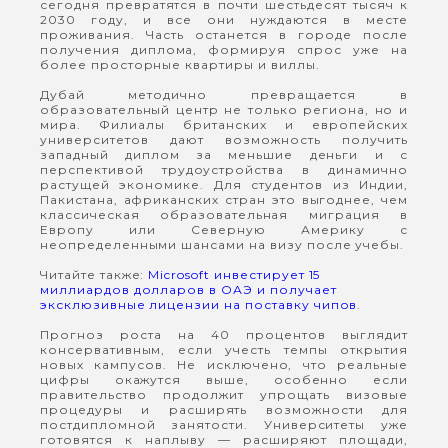
сегодня превратятся в почти шестьдесят тысяч к
2030 году, и все они нуждаются в месте
проживания. Часть останется в городе после
получения диплома, формируя спрос уже на
более просторные квартиры и виллы.
Дубай методично превращается в
образовательный центр не только региона, но и
мира. Филиалы британских и европейских
университетов дают возможность получить
западный диплом за меньшие деньги и с
перспективой трудоустройства в динамично
растущей экономике. Для студентов из Индии,
Пакистана, африканских стран это выгоднее, чем
классическая образовательная миграция в
Европу или Северную Америку с
неопределенными шансами на визу после учебы.
Читайте также:
Microsoft инвестирует 15
миллиардов долларов в ОАЭ и получает
эксклюзивные лицензии на поставку чипов
.
Прогноз роста на 40 процентов выглядит
консервативным, если учесть темпы открытия
новых кампусов. Не исключено, что реальные
цифры окажутся выше, особенно если
правительство продолжит упрощать визовые
процедуры и расширять возможности для
постдипломной занятости. Университеты уже
готовятся к наплыву — расширяют площади,