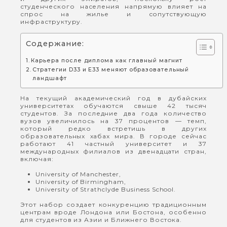
студенческого населения напрямую влияет на
спрос на жилье и сопутствующую
инфраструктуру.
Содержание:
Карьера после диплома как главный магнит
Стратегии D33 и E33 меняют образовательный
ландшафт
На текущий академический год в дубайских
университетах обучаются свыше 42 тысяч
студентов. За последние два года количество
вузов увеличилось на 37 процентов — темп,
который редко встретишь в других
образовательных хабах мира. В городе сейчас
работают 41 частный университет и 37
международных филиалов из двенадцати стран,
включая:
University of Manchester,
University of Birmingham,
University of Strathclyde Business School.
Этот набор создает конкуренцию традиционным
центрам вроде Лондона или Бостона, особенно
для студентов из Азии и Ближнего Востока.