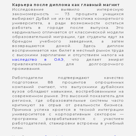
Карьера после диплома как главный магнит
Исследование выявило интересную
закономерность — 73 процента учащихся
выбирают Дубай не из-за престижа конкретного
университета, а ради возможности остаться
работать в городе после выпуска. Это
кардинально отличается от классической модели
образовательной миграции, где студенты едут за
брендом учебного заведения, а затем
возвращаются домой. Здесь диплом
воспринимается как билет в местный рынок труда
с высокими зарплатами и отсутствием налога на
наследство в ОАЭ
, что делает эмират
привлекательным для долгосрочного
проживания.
Работодатели подтверждают качество
подготовки. 88 процентов опрошенных
компаний считают, что выпускники дубайских
вузов обладают навыками, востребованными на
современном рынке. Это высокий показатель для
региона, где образовательные системы часто
критикуют за отрыв от реальности бизнеса.
Причина успеха кроется в тесной интеграции
университетов с корпоративным сектором —
программы разрабатываются с участием
работодателей, стажировки встроены в учебный
план.