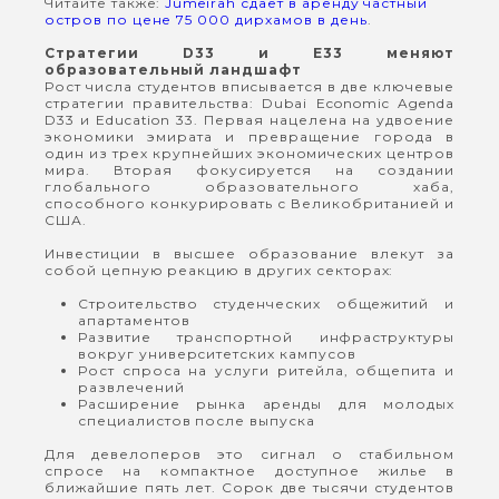
Читайте также:
Jumeirah сдает в аренду частный
остров по цене 75 000 дирхамов в день
.
Стратегии D33 и E33 меняют
образовательный ландшафт
Рост числа студентов вписывается в две ключевые
стратегии правительства: Dubai Economic Agenda
D33 и Education 33. Первая нацелена на удвоение
экономики эмирата и превращение города в
один из трех крупнейших экономических центров
мира. Вторая фокусируется на создании
глобального образовательного хаба,
способного конкурировать с Великобританией и
США.
Инвестиции в высшее образование влекут за
собой цепную реакцию в других секторах:
Строительство студенческих общежитий и
апартаментов
Развитие транспортной инфраструктуры
вокруг университетских кампусов
Рост спроса на услуги ритейла, общепита и
развлечений
Расширение рынка аренды для молодых
специалистов после выпуска
Для девелоперов это сигнал о стабильном
спросе на компактное доступное жилье в
ближайшие пять лет. Сорок две тысячи студентов