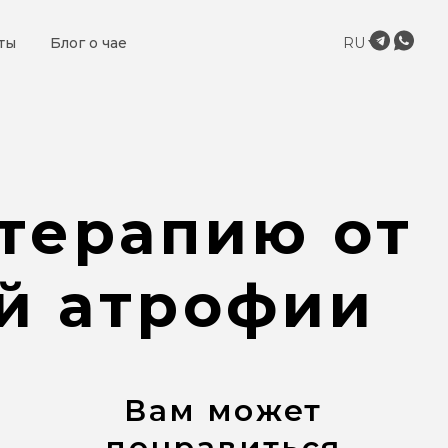
ты
Блог о чае
RU
терапию от
й атрофии
Вам может
понравиться