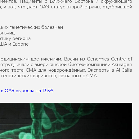
циентов. Пациенты с Ближнего Востока и окружающего
 и вот, что дает ОАЭ статус второй страны, одобрившей
дких генетических болезней
ольниц
етику региона
США и Европе
едицинским достижениям. Врачи из Genomics Centre of
убае сотрудничали с американской биотех-компанией Asuragen
ого теста СМА для новорождённых. Эксперты в Al Jalila
 генетических вариантов, связанных с СМА.
в ОАЭ выросла на 13,5%
.