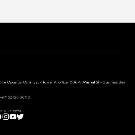
The Opus by Omniyat - Tower A, office 1006 Al A'amal St - Business Bay
+971 52 126 0000
льные сети