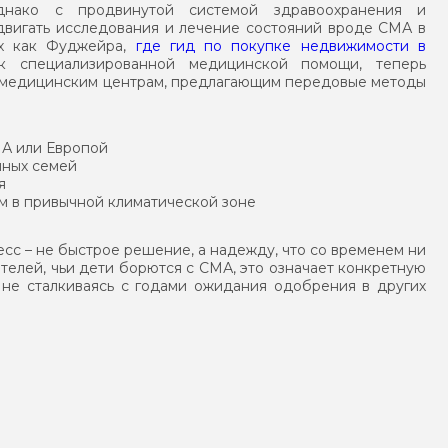
днако с продвинутой системой здравоохранения и
вигать исследования и лечение состояний вроде СМА в
их как Фуджейра,
где гид по покупке недвижимости в
 специализированной медицинской помощи, теперь
к медицинским центрам, предлагающим передовые методы
ША или Европой
чных семей
я
м в привычной климатической зоне
есс – не быстрое решение, а надежду, что со временем ни
телей, чьи дети борются с СМА, это означает конкретную
 не сталкиваясь с годами ожидания одобрения в других