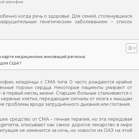
ой атрофии
обенно когда речь о здоровье. Для семей, столкнувшихся
азрушительным генетическим заболеванием – список
 карте медицинских инноваций региона
 для США?
офии, младенцы с СМА типа 0 часто рождаются крайне
дённые пороки сердца. Некоторые пациенты умирают от
– в первый месяц жизни. Старшие больные сталкиваются с
 нервные клетки, передающие сигналы от мозга к мышцам
гие проблемы вроде затруднённого дыхания или глотания.
шее средство от СМА – генная терапия, но эта передовая
lgensma, описывают как самое дорогое лекарство в мире
итуация не изменится за ночь, но новости из ОАЭ на этой