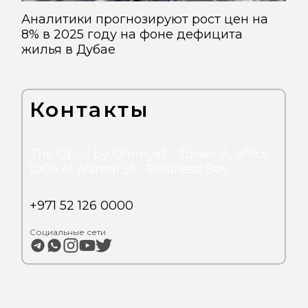
Аналитики прогнозируют рост цен на
8% в 2025 году на фоне дефицита
жилья в Дубае
Контакты
The Opus by Omniyat - Tower A, office
1006 Al A'amal St - Business Bay
+971 52 126 0000
Социальные сети