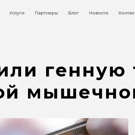
Услуги
Партнеры
Блог
Новости
Контак
или генную 
ой мышечно