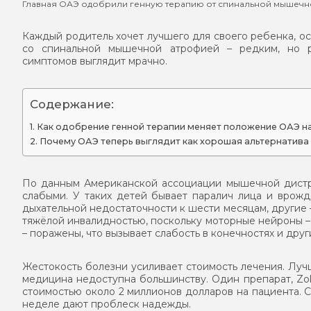
Главная
ОАЭ одобрили генную терапию от спинальной мышечн
Каждый родитель хочет лучшего для своего ребенка, ос
со спинальной мышечной атрофией – редким, но р
симптомов выглядит мрачно.
Содержание:
Как одобрение генной терапии меняет положение ОАЭ на
Почему ОАЭ теперь выглядит как хорошая альтернатива
По данным Американской ассоциации мышечной дистр
слабыми. У таких детей бывает паралич лица и врож
дыхательной недостаточности к шести месяцам, другие 
тяжёлой инвалидностью, поскольку моторные нейроны –
– поражены, что вызывает слабость в конечностях и дру
Жестокость болезни усиливает стоимость лечения. Луч
медицина недоступна большинству. Один препарат, Zo
стоимостью около 2 миллионов долларов на пациента. С
неделе дают проблеск надежды.