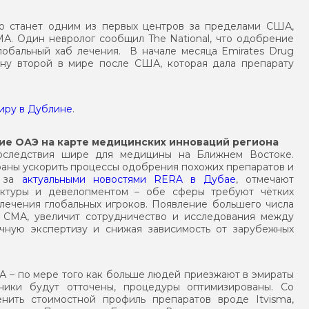
 что станет одним из первых центров за пределами США,
. Один невролог сообщил The National, что одобрение
лобальный хаб лечения. В начале месяца Emirates Drug
рану второй в мире после США, которая дала препарату
иру в Дублине
.
ие ОАЭ на карте медицинских инноваций региона
последствия шире для медицины на Ближнем Востоке.
раны ускорить процессы одобрения похожих препаратов и
е за
актуальными новостями RERA в Дубае
, отмечают
уктуры и девелопментом – обе сферы требуют чётких
влечения глобальных игроков. Появление большего числа
и СМА, увеличит сотрудничество и исследования между
учную экспертизу и снижая зависимость от зарубежных
А – по мере того как больше людей приезжают в эмираты
хники будут отточены, процедуры оптимизированы. Со
нить стоимостной профиль препаратов вроде Itvisma,