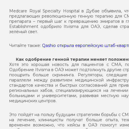
Medcare Royal Specialty Hospital в Дубае объявила,
предлагающих революционную генную терапию для СМА
препарата – первый шаг к превращению эмиратов в г
Establishment одобрило Itvisma для ОАЭ, сделав ст
зелёный свет.
Читайте также:
Qashio открыла европейскую штаб-кварт
Как одобрение генной терапии меняет положен
Хотя это хорошая новость для пациентов с СМА, 
Одобрение Itvisma в ОАЭ может подтолкнуть другие ст
поощрить больше скрининга. Регуляторы, следящи
параллели между развитием медицинской инфрастр
стандартов качества и быстрых согласований для при
региональных хабов, специализирующихся на лечени
больницами и университетами, развивая местную на
медицинских центров.
Это пойдёт на пользу будущим стратегиям борьбы с СМ
на лечение, клиницисты получат больше опыта, те
временем возможно, что кейсы в ОАЭ помогут изме