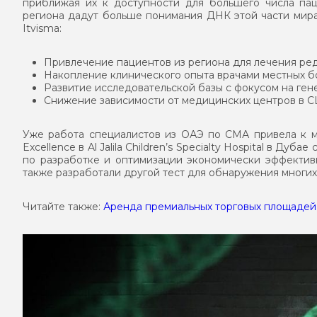
приближая их к доступности для большего числа па
региона дадут больше понимания ДНК этой части мира,
Itvisma:
Привлечение пациентов из региона для лечения ре
Накопление клинического опыта врачами местных б
Развитие исследовательской базы с фокусом на ген
Снижение зависимости от медицинских центров в 
Уже работа специалистов из ОАЭ по СМА привела к м
Excellence в Al Jalila Children’s Specialty Hospital в Д
по разработке и оптимизации экономически эффективн
также разработали другой тест для обнаружения многих
Читайте также:
Аренда премиальных торговых площадей 