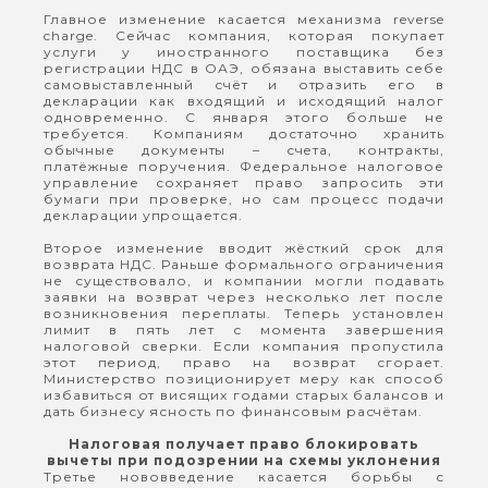
Главное изменение касается механизма reverse
charge. Сейчас компания, которая покупает
услуги у иностранного поставщика без
регистрации НДС в ОАЭ, обязана выставить себе
самовыставленный счёт и отразить его в
декларации как входящий и исходящий налог
одновременно. С января этого больше не
требуется. Компаниям достаточно хранить
обычные документы – счета, контракты,
платёжные поручения. Федеральное налоговое
управление сохраняет право запросить эти
бумаги при проверке, но сам процесс подачи
декларации упрощается.
Второе изменение вводит жёсткий срок для
возврата НДС. Раньше формального ограничения
не существовало, и компании могли подавать
заявки на возврат через несколько лет после
возникновения переплаты. Теперь установлен
лимит в пять лет с момента завершения
налоговой сверки. Если компания пропустила
этот период, право на возврат сгорает.
Министерство позиционирует меру как способ
избавиться от висящих годами старых балансов и
дать бизнесу ясность по финансовым расчётам.
Налоговая получает право блокировать
вычеты при подозрении на схемы уклонения
Третье нововведение касается борьбы с