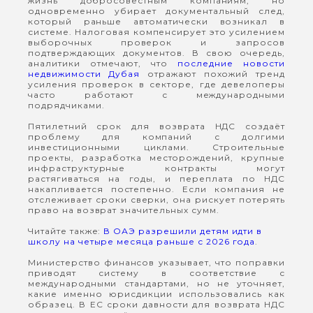
жизнь добросовестным компаниям, но
одновременно убирает документальный след,
который раньше автоматически возникал в
системе. Налоговая компенсирует это усилением
выборочных проверок и запросов
подтверждающих документов. В свою очередь,
аналитики отмечают, что
последние новости
недвижимости Дубая
отражают похожий тренд
усиления проверок в секторе, где девелоперы
часто работают с международными
подрядчиками.
Пятилетний срок для возврата НДС создаёт
проблему для компаний с долгими
инвестиционными циклами. Строительные
проекты, разработка месторождений, крупные
инфраструктурные контракты могут
растягиваться на годы, и переплата по НДС
накапливается постепенно. Если компания не
отслеживает сроки сверки, она рискует потерять
право на возврат значительных сумм.
Читайте также:
В ОАЭ разрешили детям идти в
школу на четыре месяца раньше с 2026 года
.
Министерство финансов указывает, что поправки
приводят систему в соответствие с
международными стандартами, но не уточняет,
какие именно юрисдикции использовались как
образец. В ЕС сроки давности для возврата НДС