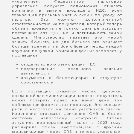
уклонением. Федеральное налоговое
управление получает полномочия отказать
компании в вычете входящего НДС, если
транзакция признана частью схемы по уходу от
налогов. Это ложится дополнительной
ответственностью на покупателя, который теперь
обязан проверять не только факт регистрации
поставщика для НДС, но и легитимность самой
сделки. Министерство называет это мерой
защиты бюджета, но для бизнеса это означает
больше времени на due diligence перед каждой
крупной покупкой. Компания должна запросить у
поставщика:
свидетельство о регистрации НДС
подтверждение реального ведения
деятельности
документы о бенефициарах и структуре
собственности
Если поставщик окажется частью цепочки,
созданной для минимизации налогов, покупатель
может потерять право на вычет даже при
соблюдении формальных процедур. Это смещает
риск с налоговой на самих участников сделки.
Изменения отражают движение ОАЭ к более
жёсткому налоговому контролю. Страна
запустила корпоративный налог в 2023 году,
расширила обмен информацией с другими
юрисдикциями через CRS и теперь ужесточает