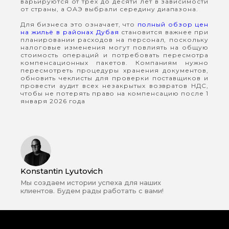
варьируются от трёх до десяти лет в зависимости
от страны, а ОАЭ выбрали середину диапазона.
Для бизнеса это означает, что
полный обзор цен
на жильё в районах Дубая
становится важнее при
планировании расходов на персонал, поскольку
налоговые изменения могут повлиять на общую
стоимость операций и потребовать пересмотра
компенсационных пакетов. Компаниям нужно
пересмотреть процедуры хранения документов,
обновить чеклисты для проверки поставщиков и
провести аудит всех незакрытых возвратов НДС,
чтобы не потерять право на компенсацию после 1
января 2026 года
Konstantin Lyutovich
Мы создаем истории успеха для наших
клиентов. Будем рады работать с вами!